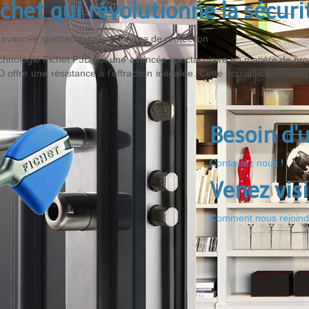
chet qui révolutionne la sécurit
avancée spectaculaire en matière de protection.
chnologie Fichet F3D est une avancée spectaculaire en matière de prot
D offre une résistance à l’effraction inégalée. Cette nouvelle technolo
Besoin d'
Contactez nous !
Venez vis
Comment nous rejoind