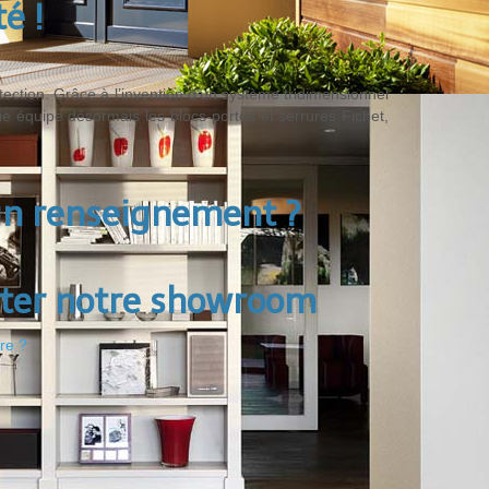
é !
ection. Grâce à l’invention d’un système tridimensionnel
gie équipe désormais les blocs-portes et serrures Fichet,
un renseignement ?
iter notre showroom
re ?