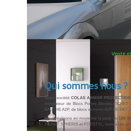
Vente et
Qui sommes nous ?
Notre société
COLAS ARMOR PROTECTION
installateur de Blocs Portes Blindés FICHET
BAUCHE A2P, de blocs serrures A2P FICHET, et 
Nous réalisons en moyenne la pose de
100 B
FICHET SPHERIS et FORSTYL, toutes ces porte