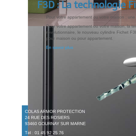
F3D : La technologie Fi
Pour votre appartement ou votre maison : une 
Pour votre appartement ou votre maison, la te
révolutionnaire, le nouveau cylindre Fichet F3
pour maison ou pour appartement.
En savoir plus
COLAS ARMOR PROTECTION
24 RUE DES ROSIERS
93460 GOURNAY SUR MARNE
Tél : 01 45 92 25 76