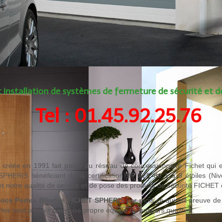
 installation de systèmes de fermeture de sécurité et d
Tel : 01.45.92.25.76
créée en 1991 fait partie du réseau de concessionnaire Fichet qui
 SPHERIS bénéficiant de la certification BP A2P de 1 a 3 étoiles (N
notre qualité de service et de pose des produits de sécurité FICHET 
locs Portes Blindés FICHET SPHERIS
par mois ce qui fait preuve d
s sont posées par notre propre équipe de poseurs qualifiés.